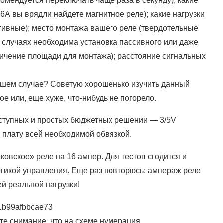
омендуется переключать чаще раза в секунду); какие
16А вы врядли найдете магнитное реле); какие нагрузки
тивные); место монтажа вашего реле (твердотельные
х случаях необходима установка пассивного или даже
еличение площади для монтажа); расстояние сигнальных
вашем случае? Советую хорошенько изучить данный
ое или, еще хуже, что-нибудь не погорело.
оступных и простых бюджетных решении — 3/5V
 плату всей необходимой обвязкой.
овское» реле на 16 ампер. Для тестов сгодится и
логикой управления. Еще раз повторюсь: ампераж реле
й реальной нагрузки!
ите снимание, что на схеме нумерация