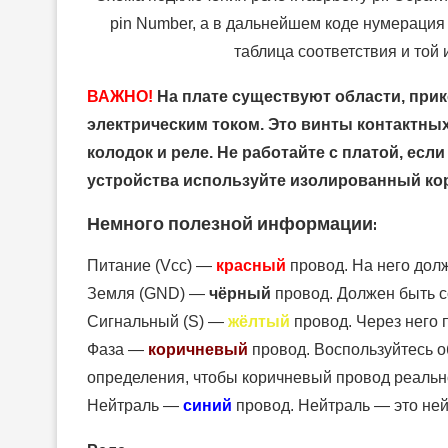
pin Number, а в дальнейшем коде нумерация
таблица соответствия и той
ВАЖНО!
На плате существуют области, при
электрическим током. Это винты контактны
колодок и реле. Не работайте с платой, есл
устройства используйте изолированный ко
Немного полезной информации:
Питание (Vсс) —
красный
провод. На него долж
Земля (GND) —
чёрный
провод. Должен быть с
Сигнальный (S) —
жёлтый
провод. Через него 
Фаза —
коричневый
провод. Воспользуйтесь 
определения, чтобы коричневый провод реальн
Нейтраль —
синий
провод. Нейтраль — это ней