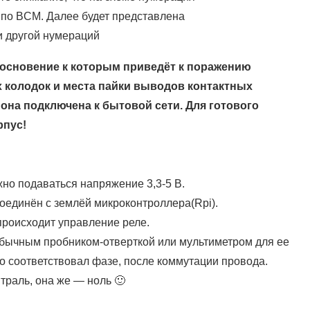
 по BCM. Далее будет представлена
 и другой нумераций
косновение к которым приведёт к поражению
х колодок и места пайки выводов контактных
и она подключена к бытовой сети. Для готового
рпус!
но подаваться напряжение 3,3-5 В.
оединён с землёй микроконтроллера(Rpi).
происходит управление реле.
обычным пробником-отверткой или мультиметром для ее
о соответствовал фазе, после коммутации провода.
траль, она же — ноль 🙂