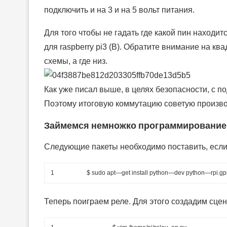
подключить и на 3 и на 5 вольт питания.
Для того чтобы не гадать где какой пин находи
для raspberry pi3 (B). Обратите внимание на кв
схемы, а где низ.
Как уже писал выше, в целях безопасности, с п
Поэтому итоговую коммутацию советую производ
Займемся немножко программированием,
Следующие пакеты необходимо поставить, если 
1
$
sudo
apt
—
get
install
python
—
dev
python
—
rpi
.gp
Теперь поиграем реле. Для этого создадим сц