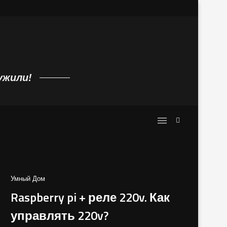
 с алиэкспресс: ilife,...
Требования к источнику питанию по
ужили!
Умный Дом
Raspberry pi + реле 220v. Как
управлять 220v?