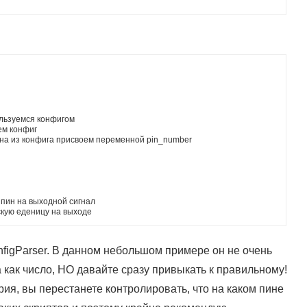
льзуемся конфигом
ем конфиг
на из конфига присвоем переменной pin_number
пин на выходной сигнал
скую еденицу на выходе
figParser. В данном небольшом примере он не очень
а как число, НО давайте сразу привыкать к правильному!
рия, вы перестанете контролировать, что на каком пине