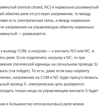
мкнутый (normal closed, NC) и нормально разомкнутый
ей обмотке реле отсутствует напряжение, то между
ами есть электрическая связь, а между нормально
аче напряжения на управляющую обмотку нормально
замкнутый — размыкается.
к выводу COM, а нагрузка — к контакту NO или NC, в
ть реле. Если подключить нагрузку к NC, то при
яжения (логической единицы на сигнальном проводе S)
ать (ток пойдет). То есть, даже если ваш raspberry
ключен, напряжение на COM и NC будет присутствовать.
ьный провод S, электрическая цепь разорвется.
роходить только когда на управляющем контакте S будет
(как и большинство пяти-вольтовых) реле можно