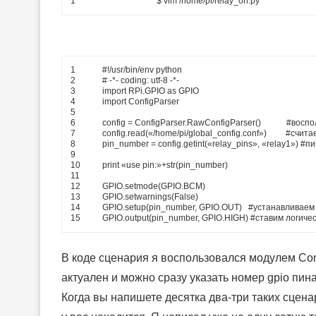
1
$
vim
/
home
/
pi
/
relay_on
.py
1
#!/usr/bin/env python
2
# -*- coding: utf-8 -*-
3
import
RPi
.
GPIO
as
GPIO
4
import
ConfigParser
5
6
config
=
ConfigParser
.
RawConfigParser
(
)
#воспо
7
config
.
read
(
«/home/pi/global_config.conf»
)
#счита
8
pin_number
=
config
.
getint
(
«relay_pins»
,
«relay1»
)
#пи
9
10
print
«use pin:»
+
str
(
pin_number
)
11
12
GPIO
.
setmode
(
GPIO
.
BCM
)
13
GPIO
.
setwarnings
(
False
)
14
GPIO
.
setup
(
pin_number
,
GPIO
.
OUT
)
#устанавливаем 
15
GPIO
.
output
(
pin_number
,
GPIO
.
HIGH
)
#ставим логиче
В коде сценария я воспользовался модулем Con
актуален и можно сразу указать номер gpio пин
Когда вы напишете десятка два-три таких сцена