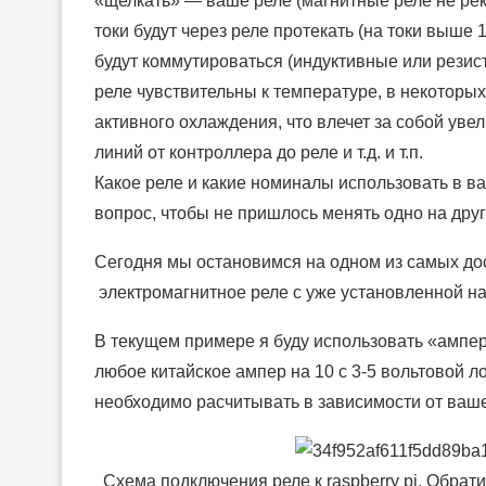
«щелкать» — ваше реле (магнитные реле не рек
токи будут через реле протекать (на токи выше 
будут коммутироваться (индуктивные или резис
реле чувствительны к температуре, в некоторы
активного охлаждения, что влечет за собой ув
линий от контроллера до реле и т.д. и т.п.
Какое реле и какие номиналы использовать в 
вопрос, чтобы не пришлось менять одно на друг
Сегодня мы остановимся на одном из самых д
электромагнитное реле с уже установленной на
В текущем примере я буду использовать «амперк
любое китайское ампер на 10 с 3-5 вольтовой 
необходимо расчитывать в зависимости от ваше
Схема подключения реле к raspberry pi. Обрат