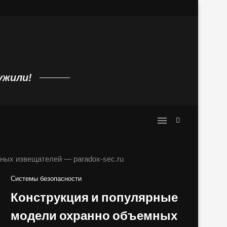
 с алиэкспресс: ilife,...
Требования к источнику питанию по
ужили!
ных извещателей — paradox-sec.ru
Системы безопасности
Конструкция и популярные
модели охранно объемных