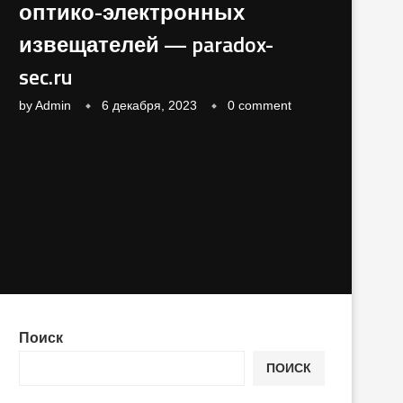
оптико-электронных
извещателей — paradox-
sec.ru
by
Admin
6 декабря, 2023
0 comment
Поиск
ПОИСК