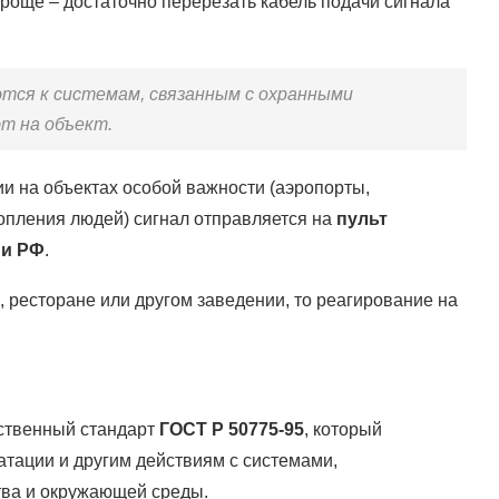
роще – достаточно перерезать кабель подачи сигнала
тся к системам, связанным с охранными
т на объект.
и на объектах особой важности (аэропорты,
опления людей) сигнал отправляется на
пульт
ии РФ
.
, ресторане или другом заведении, то реагирование на
рственный стандарт
ГОСТ Р 50775-95
, который
уатации и другим действиям с системами,
ва и окружающей среды.