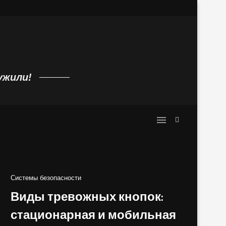
 с алиэкспресс: ilife,...
Требования к источнику питанию по
ужили!
Системы безопасности
Виды тревожных кнопок:
стационарная и мобильная