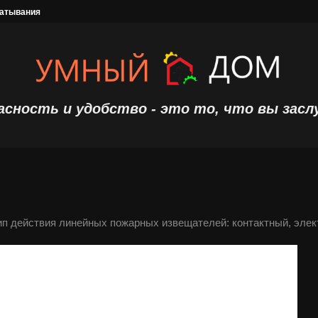
х повышенной этажности: особенности —...
Пожарная сертификация продук
асность и удобство - это то, что вы засл
п действия линейных пожарных извещателей: контактный, элект